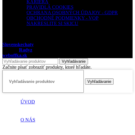
KARIÉRA
PRAVIDLÁ COOKIES
OCHRANA OSOBNÝCH ÚDAJOV - GDPR
OBCHODNÉ PODMIENKY - VOP
NAKRESLITE SI SKICU
Slovenskechaty
©
2025 Všetky práva vyhradené
Vytvoril
Radyz
komplexné grafické a webové riešenia.
weboffka.sk
Vyhľadávanie
Začnite písať zobraziť produkty, ktoré hľadáte.
Vyhľadávanie
ÚVOD
O NÁS