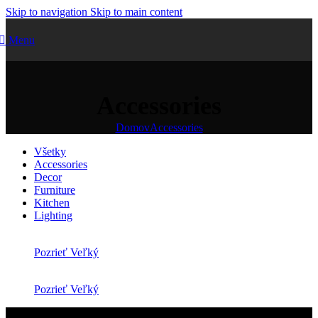
Skip to navigation
Skip to main content
Menu
Accessories
Domov
Accessories
Všetky
Accessories
Decor
Furniture
Kitchen
Lighting
Pozrieť Veľký
Pozrieť Veľký
Accessories