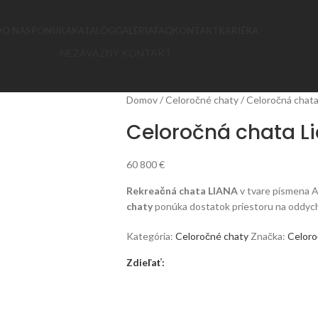
D
O NÁS
PONUKA
KATALÓG
GALÉRIA
FAQ
KONTAKT
KARIÉRA
NEZÁVÄZNÝ KONTAKT
Domov
Celoročné chaty
Celoročná chata
Celoročná chata L
60 800
€
Rekreačná chata LIANA
v tvare písmena 
chaty
ponúka dostatok priestoru na oddyc
Kategória:
Celoročné chaty
Značka:
Celoro
Zdieľať: