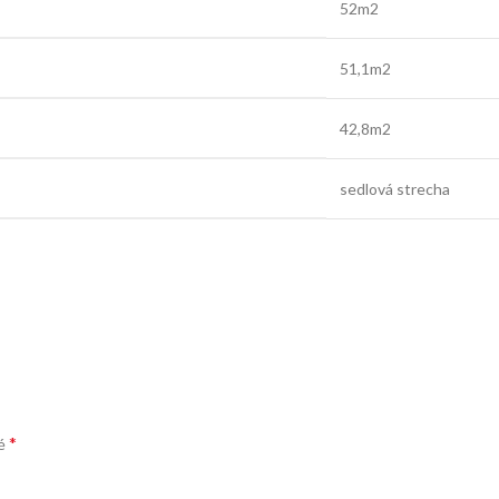
52m2
51,1m2
42,8m2
sedlová strecha
*
né