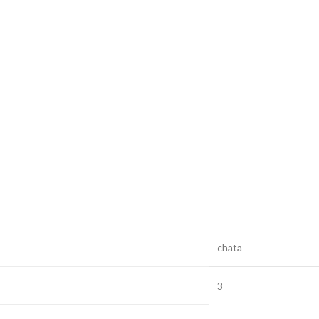
chata
3