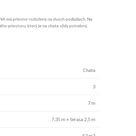
ANA má priestor rozložený na dvoch podlažiach. Na
ho priestoru, ktorý je na chate vždy potrebný.
Chata
3
7 m
7,35 m + terasa 2,5 m
52 m2