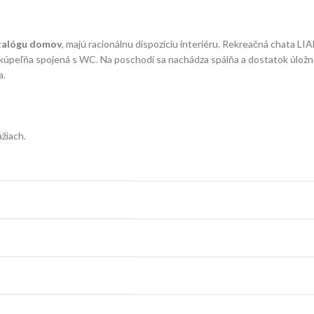
talógu domov
, majú racionálnu dispozíciu interiéru. Rekreačná chata LI
 kúpeľňa spojená s WC. Na poschodí sa nachádza spálňa a dostatok úložné
a.
žiach.