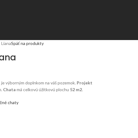
 Liana
Späť na produkty
iana
A je výborným doplnkom na váš pozemok.
Projekt
h.
Chata
má celkovú úžitkovú plochu
52 m2
.
čné chaty