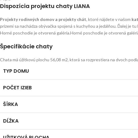
Dispozícia projektu chaty LIANA
Projekty rodinných domov a projekty chát
, ktoré nájdete v našom
ka
prízemí sa nachádza obývačka spojená s kuchyňou a jedálňou. Ďalej je tu
Horné poschodie je otvorená galéria.Horné poschodie je otvorená galéri
Špecifikácie chaty
Chata má úžitkovú plochu 56,08 m2, ktorá sa rozprestiera na dvoch podla
TYP DOMU
POČET IZIEB
ŠÍRKA
DĹŽKA
UŽITKOVÁ PLOCHA