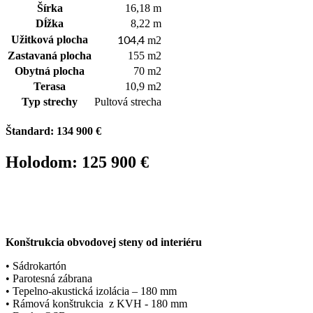
Šírka
16,18 m
Dĺžka
8,22 m
104,4
Užitková plocha
m2
Zastavaná plocha
155 m2
Obytná plocha
70 m2
Terasa
10,9 m2
Typ strechy
Pultová strecha
Štandard: 134 900 €
Holodom: 125 900 €
Konštrukcia obvodovej steny od interiéru
• Sádrokartón
• Parotesná zábrana
• Tepelno-akustická izolácia – 180 mm
• Rámová konštrukcia z KVH - 180 mm