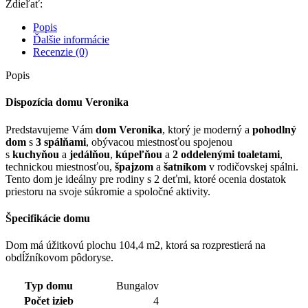
Zdieľať:
Popis
Ďalšie informácie
Recenzie (0)
Popis
Dispozícia domu Veronika
Predstavujeme Vám
dom Veronika
, ktorý je moderný a
pohodlný
dom
s
3 spálňami
, obývacou miestnosťou spojenou
s
kuchyňou
a
jedálňou
,
kúpeľňou
a
2 oddelenými toaletami
,
technickou miestnosťou,
špajzom
a
šatníkom
v rodičovskej spálni.
Tento dom je ideálny pre rodiny s 2 deťmi, ktoré ocenia dostatok
priestoru na svoje súkromie a spoločné aktivity.
Špecifikácie domu
Dom má úžitkovú plochu 104,4 m2, ktorá sa rozprestierá na
obdĺžníkovom pôdoryse.
Typ domu
Bungalov
Počet izieb
4