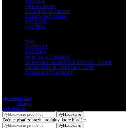
PONUKA
DREVODOMY
CELOROCNÉ CHATY
ZÁHRADNÉ DOMY
KATALÓG
GALÉRIA
INFORMÁCIE
FAQ
KONTAKT
KARIÉRA
PRAVIDLÁ COOKIES
OCHRANA OSOBNÝCH ÚDAJOV - GDPR
OBCHODNÉ PODMIENKY - VOP
NAKRESLITE SI SKICU
Slovenskechaty
©
2025 Všetky práva vyhradené
Vytvoril
Radyz
komplexné grafické a webové riešenia.
weboffka.sk
Vyhľadávanie
Začnite písať zobraziť produkty, ktoré hľadáte.
Vyhľadávanie