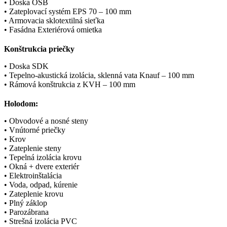
• Doska OSB
• Zateplovací systém EPS 70 – 100 mm
• Armovacia sklotextilná sieťka
• Fasádna Exteriérová omietka
Konštrukcia priečky
• Doska SDK
• Tepelno-akustická izolácia, sklenná vata Knauf – 100 mm
• Rámová konštrukcia z KVH – 100 mm
Holodom:
• Obvodové a nosné steny
• Vnútorné priečky
• Krov
• Zateplenie steny
• Tepelná izolácia krovu
• Okná + dvere exteriér
• Elektroinštalácia
• Voda, odpad, kúrenie
• Zateplenie krovu
• Plný záklop
• Parozábrana
• Strešná izolácia PVC