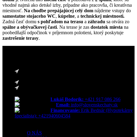
vhodné najmä ako detské izby, prípadne ako pracovňa, či kreatívna
miestnosť.
Na chodbe
prepájajúcej celý dom
nájdeme vstupy do
samostatne stojaceho WC
,
kúpelne
, a
technickej miestnosti.
Zadná časť domu
s
pohľadom na terasu
a
záhradu
sa otvára zo
spálne a obývačkovej časti
. Na terase je zas
dostatok miesta
na
poobedňajší odpočinok v príjemnom polotieni, ktorý poskytuje
zastrešenie terasy
.
Poctivé slovenské drevo | Tradičná slovenská výroba
Slovenskechatyadomy s.r.o.
Masarykova 1948/33 07101 Michalovce Slovensko
IBAN:
SK24 0900 0000 0052 0329 4814
IČO
57354171 |
DIČ
2122678602 |
IČ DPH
SK2122678602
Lukáš Bodorík:
+421 917 086 266
Email:
info@slovenskechaty.sk
Financovanie:
Erik Bednár (Hypotekárny
špecialista): +421940604584
MENU
O NÁS