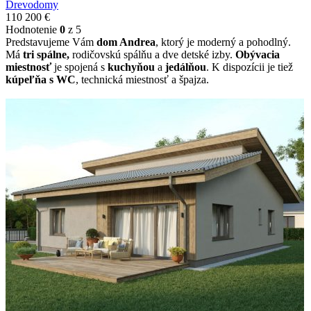
Drevodomy
110 200
€
Hodnotenie
0
z 5
Predstavujeme Vám
dom Andrea
, ktorý je moderný a pohodlný.
Má
tri spálne,
rodičovskú spálňu a dve detské izby.
Obývacia
miestnosť
je spojená s
kuchyňou
a
jedálňou
. K dispozícii je tiež
kúpeľňa s WC
, technická miestnosť a špajza.