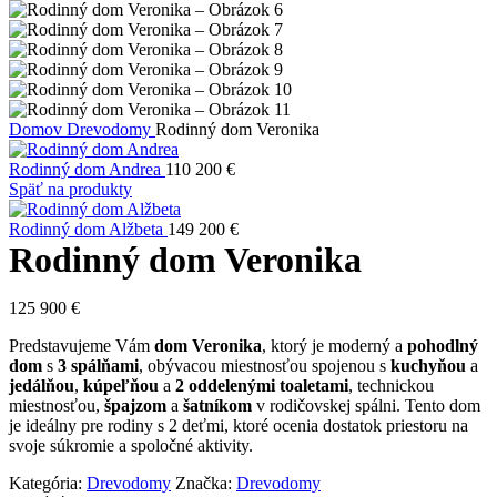
Domov
Drevodomy
Rodinný dom Veronika
Rodinný dom Andrea
110 200
€
Späť na produkty
Rodinný dom Alžbeta
149 200
€
Rodinný dom Veronika
125 900
€
Predstavujeme Vám
dom Veronika
, ktorý je moderný a
pohodlný
dom
s
3 spálňami
, obývacou miestnosťou spojenou s
kuchyňou
a
jedálňou
,
kúpeľňou
a
2 oddelenými toaletami
, technickou
miestnosťou,
špajzom
a
šatníkom
v rodičovskej spálni. Tento dom
je ideálny pre rodiny s 2 deťmi, ktoré ocenia dostatok priestoru na
svoje súkromie a spoločné aktivity.
Kategória:
Drevodomy
Značka:
Drevodomy