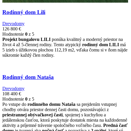
Rodinný dom Lili
Drevodomy
126 800
€
Hodnotenie
0
z 5
Projekt
bungalovu LILI
ponúka kvalitný a moderný priestor na
život 4 až 5-člennej rodiny. Tento atypický
rodinný dom LILI
má
5 izieb s úžitkovou plochou 112,19 m2, vďaka čomu si v ňom nájde
súkromie každý člen rodiny.
Rodinný dom Nataša
Drevodomy
108 400
€
Hodnotenie
0
z 5
Po vstupe do
rodinného domu Nataša
sa prejdením vstupnej
chodby otvára priestor dennej časti domu, pozostávajúci z
priestrannej obývačkovej časti
, spojenej s kuchyňou a
jedálenskou časťou, ktorá poskytuje dostatok miesta na každodenné
aktivity a príjemné trávenie spoločného voľného času.
Predná časť
domu
je tvorená ako
nočná časť
a pozostáva z
2 spální
, ktoré sú