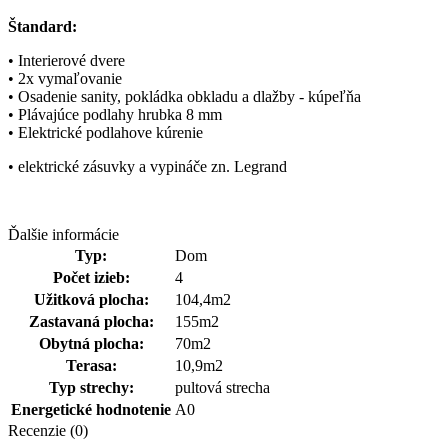
Štandard:
• Interierové dvere
• 2x vymaľovanie
• Osadenie sanity, pokládka obkladu a dlažby - kúpeľňa
• Plávajúce podlahy hrubka 8 mm
• Elektrické podlahove kúrenie
• elektrické zásuvky a vypináče zn. Legrand
Ďalšie informácie
Typ:
Dom
Počet izieb:
4
Užitková plocha:
104,4m2
Zastavaná plocha:
155m2
Obytná plocha:
70m2
Terasa:
10,9m2
Typ strechy:
pultová strecha
Energetické hodnotenie
A0
Recenzie (0)