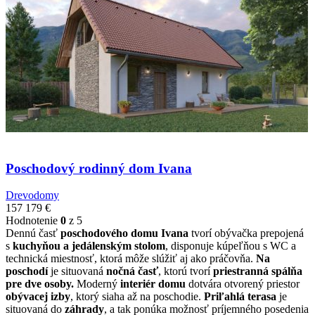
Poschodový rodinný dom Ivana
Drevodomy
157 179
€
Hodnotenie
0
z 5
Dennú časť
poschodového domu Ivana
tvorí obývačka prepojená
s
kuchyňou a jedálenským stolom
, disponuje kúpeľňou s WC a
technická miestnosť, ktorá môže slúžiť aj ako práčovňa.
Na
poschodí
je situovaná
nočná časť
, ktorú tvorí
priestranná spálňa
pre dve osoby.
Moderný
interiér domu
dotvára otvorený priestor
obývacej izby
, ktorý siaha až na poschodie.
Priľahlá terasa
je
situovaná do
záhrady
, a tak ponúka možnosť príjemného posedenia