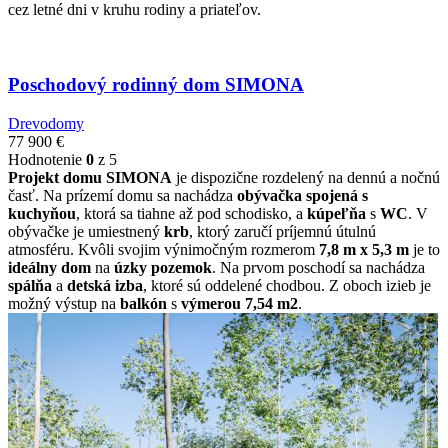
cez letné dni v kruhu rodiny a priateľov.
Poschodový rodinný dom SIMONA
Drevodomy
77 900
€
Hodnotenie
0
z 5
Projekt domu SIMONA
je dispozične rozdelený na dennú a nočnú
časť. Na prízemí domu sa nachádza
obývačka
spojená s
kuchyňou
, ktorá sa tiahne až pod schodisko, a
kúpeľňa
s
WC
. V
obývačke je umiestnený
krb
, ktorý zaručí príjemnú útulnú
atmosféru. Kvôli svojim výnimočným rozmerom
7,8 m x 5,3 m
je to
ideálny dom
na
úzky pozemok
. Na prvom poschodí sa nachádza
spálňa
a
detská izba
, ktoré sú oddelené chodbou. Z oboch izieb je
možný výstup na
balkón
s
výmerou 7,54 m2
.