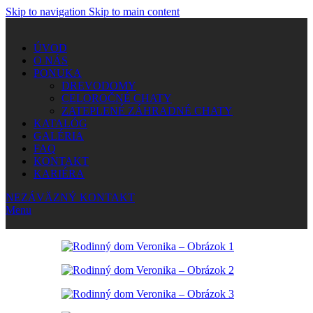
Skip to navigation
Skip to main content
ÚVOD
O NÁS
PONUKA
DREVODOMY
CELOROČNÉ CHATY
ZATEPLENÉ ZÁHRADNÉ CHATY
KATALÓG
GALÉRIA
FAQ
KONTAKT
KARIÉRA
NEZÁVÄZNÝ KONTAKT
Menu