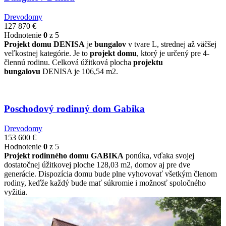
Drevodomy
127 870
€
Hodnotenie
0
z 5
Projekt domu DENISA
je
bungalov
v tvare L, strednej až väčšej
veľkostnej kategórie. Je to
projekt domu
, ktorý je určený pre 4-
člennú rodinu. Celková úžitková plocha
projektu
bungalovu
DENISA je 106,54 m2.
Poschodový rodinný dom Gabika
Drevodomy
153 600
€
Hodnotenie
0
z 5
Projekt rodinného domu GABIKA
ponúka, vďaka svojej
dostatočnej úžitkovej ploche 128,03 m2, domov aj pre dve
generácie. Dispozícia domu bude plne vyhovovať všetkým členom
rodiny, keďže každý bude mať súkromie i možnosť spoločného
vyžitia.