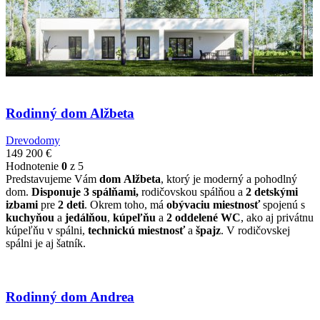
Rodinný dom Alžbeta
Drevodomy
149 200
€
Hodnotenie
0
z 5
Predstavujeme Vám
dom
Alžbeta
, ktorý je moderný a pohodlný
dom.
Disponuje 3 spálňami,
rodičovskou spálňou a
2 detskými
izbami
pre
2 deti
. Okrem toho, má
obývaciu miestnosť
spojenú s
kuchyňou
a
jedálňou
,
kúpeľňu
a
2 oddelené WC
, ako aj privátnu
kúpeľňu v spálni,
technickú miestnosť
a
špajz
. V rodičovskej
spálni je aj šatník.
Rodinný dom Andrea